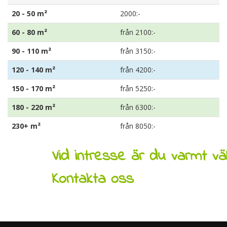
20 - 50 m²
2000:-
60 - 80 m²
från 2100:-
90 - 110 m²
från 3150:-
120 - 140 m²
från 4200:-
150 - 170 m²
från 5250:-
180 - 220 m²
från 6300:-
230+ m²
från 8050:-
Vid intresse är du varmt v
Kontakta oss