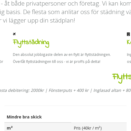
er - åt både privatpersoner och företag. Vi kan 
 basis. De flesta som anlitar oss för städning vä
vi lägger upp din städplan!
Flyttstädning
K
Den absolut jobbigaste delen av en flytt är flyttstädningen.
In
för
Överlåt flyttstädningen till oss - vi är proffs på detta!
os
Flytt
sta debitering: 2000kr | Fönsterputs + 400 kr | Inglasad altan + 80
Mindre bra skick
m²
Pris (40kr / m²)